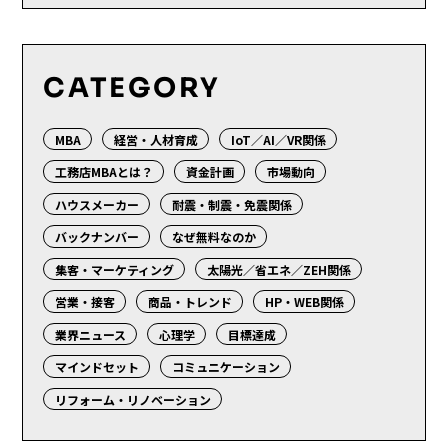
CATEGORY
MBA
経営・人材育成
IoT／AI／VR関係
工務店MBAとは？
資金計画
市場動向
ハウスメーカー
耐震・制震・免震関係
バックナンバー
なぜ無料なのか
集客・マーケティング
太陽光／省エネ／ZEH関係
営業・接客
商品・トレンド
HP・WEB関係
業界ニュース
心理学
目標達成
マインドセット
コミュニケーション
リフォーム・リノベーション