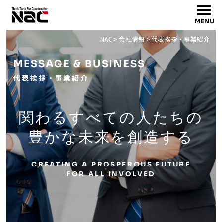
MENU
NAC
>
会社情報
>
代表挨拶・事業紹介
MESSAGE & BUSINESS
代表挨拶・事業紹介
関わるすべての人たちの
豊かな未来を創造する
CREATING A PROSPEROUS FUTURE
FOR ALL INVOLVED