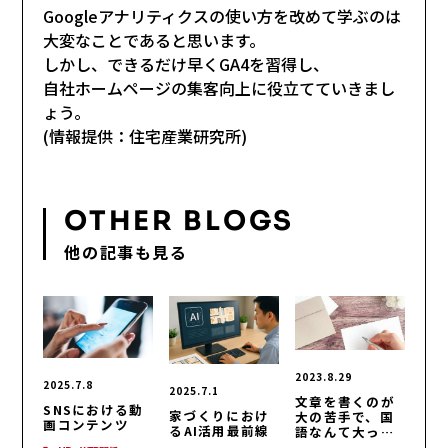
Googleアナリティクスの使い方を改めて学ぶのは
大変なことであると思います。
しかし、できるだけ早くGA4を習得し、
自社ホームページの集客向上に役立てていきまし
ょう。
(情報提供：住宅産業研究所)
OTHER BLOGS
他の記事も見る
2023.8.29
2025.7.8
2025.7.1
文章を書くのが
SNSにおける動
家づくりにおけ
大の苦手で、国
画コンテンツ
るAI活用最前線
語なんて大っ嫌
い！HP・WEB関