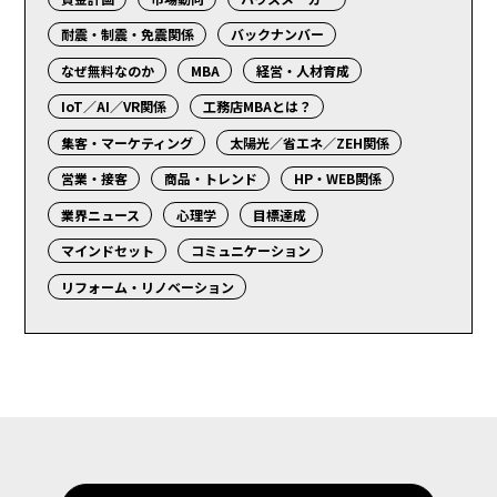
耐震・制震・免震関係
バックナンバー
なぜ無料なのか
MBA
経営・人材育成
IoT／AI／VR関係
工務店MBAとは？
集客・マーケティング
太陽光／省エネ／ZEH関係
営業・接客
商品・トレンド
HP・WEB関係
業界ニュース
心理学
目標達成
マインドセット
コミュニケーション
リフォーム・リノベーション