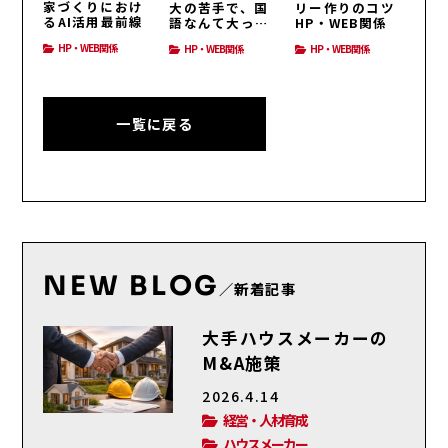
家づくりにおけ
大の苦手で、国
リー作りのコツ
るAI活用最前線
語なんて大っ嫌
HP・WEB関係
い！HP・WEB関
HP・WEB関係
HP・WEB関係
HP・WEB関係
係
一覧に戻る
NEW BLOG
／新着記事
大手ハウスメーカーの
M&A施策
2026.4.14
経営・人材育成
ハウスメーカー