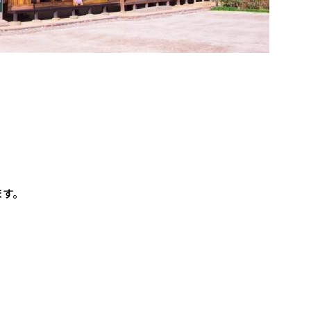
。
ます。