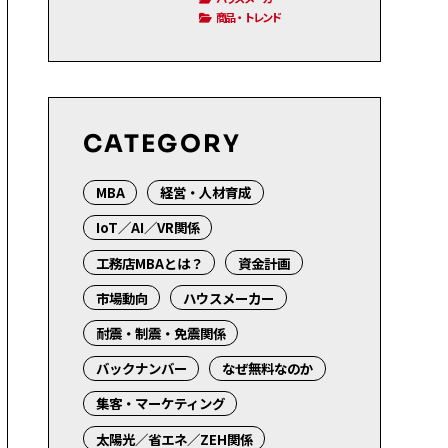
商品・トレンド
CATEGORY
MBA
経営・人材育成
IoT／AI／VR関係
工務店MBAとは？
資金計画
市場動向
ハウスメーカー
耐震・制震・免震関係
バックナンバー
なぜ無料なのか
集客・マーケティング
太陽光／省エネ／ZEH関係