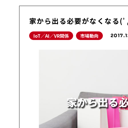
家から出る必要がなくなる(ﾟд
IoT／AI／VR関係
市場動向
2017.1