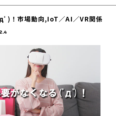
ﾟ)！市場動向,IoT／AI／VR関係
2.4