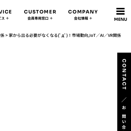
VICE
CUSTOMER
COMPANY
ス ＋
会員専用窓口 ＋
会社情報 ＋
MENU
関係
>
家から出る必要がなくなる(ﾟдﾟ)！市場動向,IoT／AI／VR関係
CONTACT
／
お問い合わせ