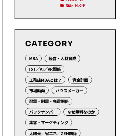
商品・トレンド
CATEGORY
MBA
経営・人材育成
IoT／AI／VR関係
工務店MBAとは？
資金計画
市場動向
ハウスメーカー
耐震・制震・免震関係
バックナンバー
なぜ無料なのか
集客・マーケティング
太陽光／省エネ／ZEH関係