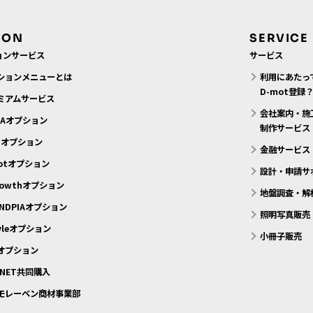
ION
SERVICE
ョンサービス
サービス
ションメニューとは
利用にあたっ
D-mot登録
ミアムサービス
会社案内・施
MAオプション
制作サービス
N.オプション
金融サービス
motオプション
設計・申請サ
rowthオプション
地盤調査・解
NDPIAオプション
照明写真販売
tyleオプション
小冊子販売
eオプション
 NET共同購入
モレーベン商材事業部