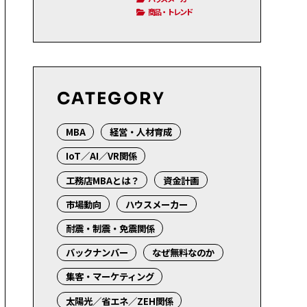
商品・トレンド
CATEGORY
MBA
経営・人材育成
IoT／AI／VR関係
工務店MBAとは？
資金計画
市場動向
ハウスメーカー
耐震・制震・免震関係
バックナンバー
なぜ無料なのか
集客・マーケティング
太陽光／省エネ／ZEH関係