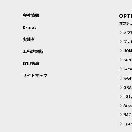
会社情報
OPT
オプシ
D-mot
オプ
実践者
プレ
HO
工務店診断
SU
採用情報
S-
サイトマップ
K-G
GRA
i-S
Ari
NAC
コス