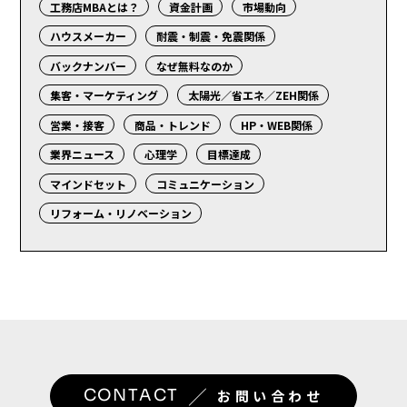
工務店MBAとは？
資金計画
市場動向
ハウスメーカー
耐震・制震・免震関係
バックナンバー
なぜ無料なのか
集客・マーケティング
太陽光／省エネ／ZEH関係
営業・接客
商品・トレンド
HP・WEB関係
業界ニュース
心理学
目標達成
マインドセット
コミュニケーション
リフォーム・リノベーション
／
CONTACT
お問い合わせ