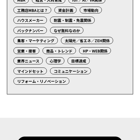
工務店MBAとは？
資金計画
市場動向
ハウスメーカー
耐震・制震・免震関係
バックナンバー
なぜ無料なのか
集客・マーケティング
太陽光／省エネ／ZEH関係
営業・接客
商品・トレンド
HP・WEB関係
業界ニュース
心理学
目標達成
マインドセット
コミュニケーション
リフォーム・リノベーション