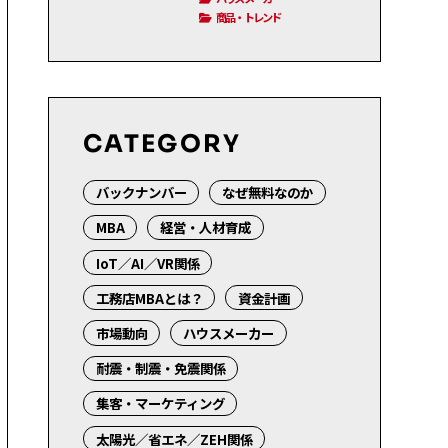
商品・トレンド
CATEGORY
バックナンバー
なぜ無料なのか
MBA
経営・人材育成
IoT／AI／VR関係
工務店MBAとは？
資金計画
市場動向
ハウスメーカー
耐震・制震・免震関係
集客・マーケティング
太陽光／省エネ／ZEH関係