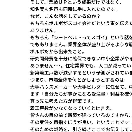
そして、業績ＵＰという成果だけではなく、
知名度も名声も同時に手に入れたのです。
なぜ、こんな話をしているのか？
もちろんボルボがスゴイ会社だという事を伝え
ありません。
もちろん「シートベルトってスゴイ」という話
でもありません。業界全体が盛り上がるような
ボルボだから出来たこと。
研究開発費を十分に確保できない中小企業がや
ありません･･･。住宅業界でも、人口が減って
新築着工戸数が減少するという予測がされてい
つまり、市場全体を何とかしようとするのは
大手ハウスメーカーや大手ビルダーに任せて、
まず「自分たちが豊かになる受注量・利益を確
真っ先に考えた方が得策です。
着工戸数が少なくなっていくとは言え、
皆さんの目の前で新築が建っているのですから
その受注を目指すほうが良い、ということです
そのための戦略を、引き続きここでお伝えして