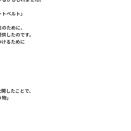
ートベルト』
性のために、
提供したのです。
つけるために
公開したことで、
り物」