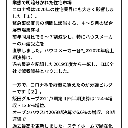
業態で明暗分かれた住宅市場
コロナ禍は2020年の住宅業界にも大きく影響しま
した【１】。
緊急事態宣言の期間に該当する、４～５月の総合
展示場集客は
前年同月比で６～７割減少し、特にハウスメーカ
ーの戸建受注を
直撃しました。ハウスメーカー各社の2020年度上
期決算は、
過去最高を記録した2019年度から一転し、ほぼ全
社で減収減益となりました。
一方で、コロナ禍を好機に買えたのが分譲ビルダ
ーです【２】。
飯田グループの21/3期第Ⅱ四半期決算は12.4％増
収・13.6％増益、
オープンハウスは20/9期決算で6.6％の増収、８期
連続で
過去最高を更新しました。ステイホームで顕在化