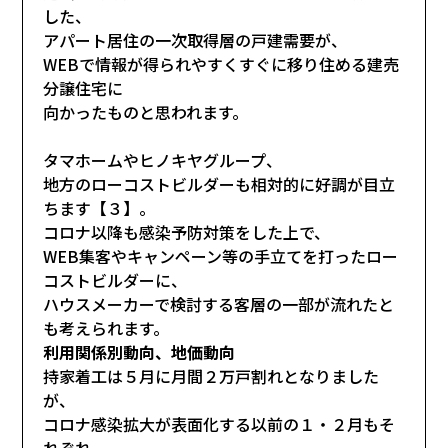
した、
アパート居住の一次取得層の戸建需要が、
WEBで情報が得られやすくすぐに移り住める建売
分譲住宅に
向かったものと思われます。
タマホームやヒノキヤグループ、
地方のローコストビルダーも相対的に好調が目立
ちます【３】。
コロナ以降も感染予防対策をした上で、
WEB集客やキャンペーン等の手立てを打ったロー
コストビルダーに、
ハウスメーカーで検討する客層の一部が流れたと
も考えられます。
利用関係別動向、地価動向
持家着工は５月に月間２万戸割れとなりました
が、
コロナ感染拡大が表面化する以前の１・２月もそ
れぞれ