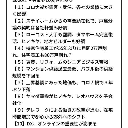
【１】コロナ禍が集客・受注、各社の業績に大き
く影響
【２】ステイホームからの需要顕在化で、戸建分
譲の契約は各社軒並み好調
【３】ローコスト大手も堅調、タマホーム完全復
活、ヒノキヤ、地方ビルダーも好調
【４】持家住宅着工が55年ぶりに月間2万戸割
れ、住宅着工も80万戸割れ？
【５】賃貸、リフォームのシニアビジネス苦戦
【６】マンション供給過去最低、バブル後の供給
規模を下回る
【７】上昇基調にあった地価も、コロナ禍で３年
ぶり下落
【８】ヤマダ電機がヒノキヤ、レオハウスを子会
社化
【９】テレワークによる働き方改革が進む、在宅
時間増加で都心から郊外へのシフト
【10】DX、オンラインの重要性が高まる