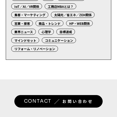
IoT／AI／VR関係
工務店MBAとは？
集客・マーケティング
太陽光／省エネ／ZEH関係
営業・接客
商品・トレンド
HP・WEB関係
業界ニュース
心理学
目標達成
マインドセット
コミュニケーション
リフォーム・リノベーション
／
CONTACT
お問い合わせ