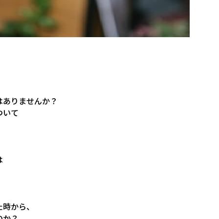
はありませんか？
ついて
は
た時から、
のか？