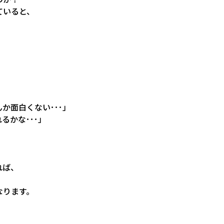
ていると、
か面白くない･･･」
るかな･･･」
れば、
なります。