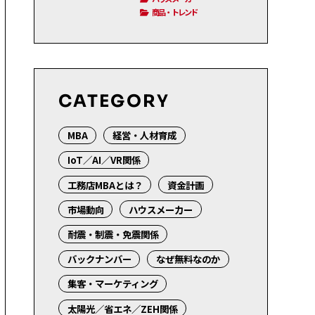
商品・トレンド
CATEGORY
MBA
経営・人材育成
IoT／AI／VR関係
工務店MBAとは？
資金計画
市場動向
ハウスメーカー
耐震・制震・免震関係
バックナンバー
なぜ無料なのか
集客・マーケティング
太陽光／省エネ／ZEH関係