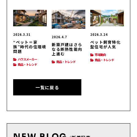
2026.3.31
2026.3.24
2026.4.7
“ペット＝家
ペット飼育特化
新築戸建はさら
族”時代の住環境
型住宅が人気
なる断熱性能向
問題
上進む
市場動向
ハウスメーカー
商品・トレンド
商品・トレンド
商品・トレンド
一覧に戻る
NEW BLOG