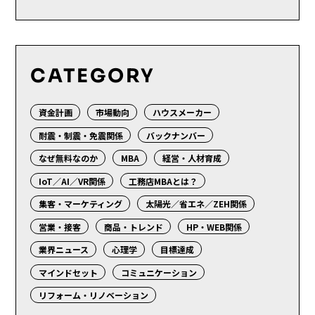
CATEGORY
資金計画
市場動向
ハウスメーカー
耐震・制震・免震関係
バックナンバー
なぜ無料なのか
MBA
経営・人材育成
IoT／AI／VR関係
工務店MBAとは？
集客・マーケティング
太陽光／省エネ／ZEH関係
営業・接客
商品・トレンド
HP・WEB関係
業界ニュース
心理学
目標達成
マインドセット
コミュニケーション
リフォーム・リノベーション