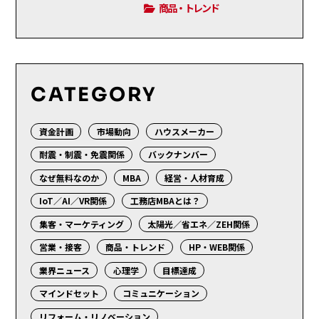
商品・トレンド
CATEGORY
資金計画
市場動向
ハウスメーカー
耐震・制震・免震関係
バックナンバー
なぜ無料なのか
MBA
経営・人材育成
IoT／AI／VR関係
工務店MBAとは？
集客・マーケティング
太陽光／省エネ／ZEH関係
営業・接客
商品・トレンド
HP・WEB関係
業界ニュース
心理学
目標達成
マインドセット
コミュニケーション
リフォーム・リノベーション