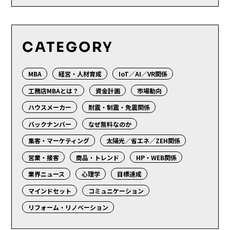
CATEGORY
MBA
経営・人材育成
IoT／AI／VR関係
工務店MBAとは？
資金計画
市場動向
ハウスメーカー
耐震・制震・免震関係
バックナンバー
なぜ無料なのか
集客・マーケティング
太陽光／省エネ／ZEH関係
営業・接客
商品・トレンド
HP・WEB関係
業界ニュース
心理学
目標達成
マインドセット
コミュニケーション
リフォーム・リノベーション