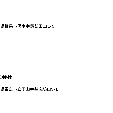
県相馬市黒木字諏訪田111-5
式会社
県福島市立子山字甚念坊山9-1