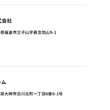
式会社
県福島市立子山字甚念坊山9-1
ーム
県大崎市古川北町一丁目6番6-1号