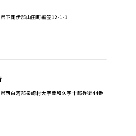
県下閉伊郡山田町織笠12-1-1
店
島県西白河郡泉崎村大字関和久字十郎兵衛44番