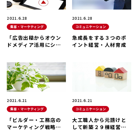
2021.6.28
2021.6.28
集客・マーケティング
コミュニケーション
「広告出稿からオウン
急成長をする３つのポ
ドメディア活用にシフ
イント経営・人材育成
トする」集客・マーケ
ティング
2021.6.21
2021.6.21
集客・マーケティング
コミュニケーション
「ビルダー・工務店の
大工職人から元請けと
マーケティング戦略」
して新築２９棟経営・
集客・マーケティング
人材育成