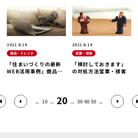
2021.6.14
2021.6.14
商品・トレンド
営業・接客
「住まいづくりの最新
「検討しておきます」
WEB活用事例」商品・
の対処方法営業・接客
トレンド
20
...
10
...
...
30
40
50
...