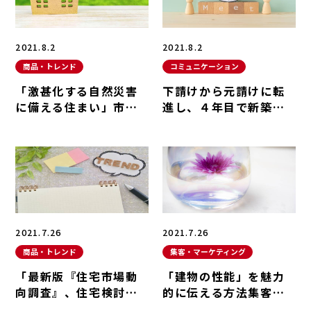
2021.8.2
2021.8.2
商品・トレンド
コミュニケーション
「激甚化する自然災害
下請けから元請けに転
に備える住まい」市場
進し、４年目で新築１
動向
５棟を受注経営・人材
育成
2021.7.26
2021.7.26
商品・トレンド
集客・マーケティング
「最新版『住宅市場動
「建物の性能」を魅力
向調査』、住宅検討者
的に伝える方法集客・
の情報収集は？」市場
マーケティング