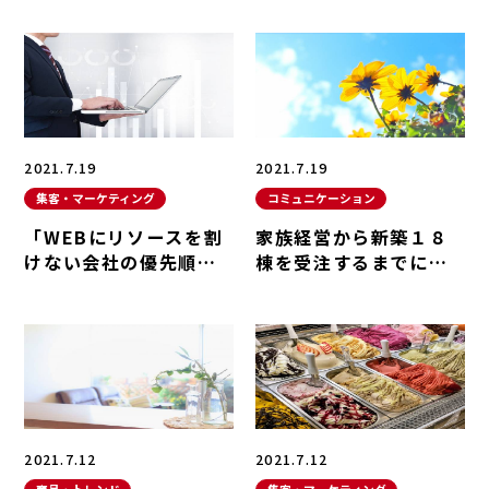
動向
2021.7.19
2021.7.19
集客・マーケティング
コミュニケーション
「WEBにリソースを割
家族経営から新築１８
けない会社の優先順
棟を受注するまでに改
位」集客・マーケティ
善した工務店経営・人
ング
材育成
2021.7.12
2021.7.12