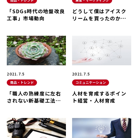
商品・トレンド
集客・マーケティング
「SDGs時代の地盤改良
どうして僕はアイスク
工事」市場動向
リームを買ったのか？
集客・マーケティング
2021.7.5
2021.7.5
商品・トレンド
コミュニケーション
「職人の熟練度に左右
人材を育成するポイン
されない新基礎工法が
ト経営・人材育成
登場」市場動向