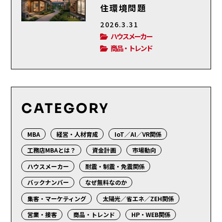
住環境問題
2026.3.31
ハウスメーカー
商品・トレンド
CATEGORY
MBA
経営・人材育成
IoT／AI／VR関係
工務店MBAとは？
資金計画
市場動向
ハウスメーカー
耐震・制震・免震関係
バックナンバー
なぜ無料なのか
集客・マーケティング
太陽光／省エネ／ZEH関係
営業・接客
商品・トレンド
HP・WEB関係