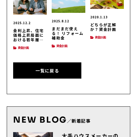
2020.1.13
2025.8.12
2025.12.2
どちらが正解
まだまだ使え
か？資金計画
金利上昇、住宅
る！ リフォーム
価格上昇局面に
補助金
資金計画
おける若年層の
住宅購入方法と
資金計画
資金計画
は
一覧に戻る
NEW BLOG
／新着記事
大手ハウスメーカーの