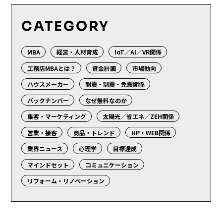
CATEGORY
MBA
経営・人材育成
IoT／AI／VR関係
工務店MBAとは？
資金計画
市場動向
ハウスメーカー
耐震・制震・免震関係
バックナンバー
なぜ無料なのか
集客・マーケティング
太陽光／省エネ／ZEH関係
営業・接客
商品・トレンド
HP・WEB関係
業界ニュース
心理学
目標達成
マインドセット
コミュニケーション
リフォーム・リノベーション