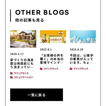
OTHER BLOGS
他の記事も見る
2023.8.1
2023.6.20
2026.2.17
「お客様の声を
今回は、心理学
聞く」の本当の
の要素が入って
家づくりの満足
意味マインドセ
います。ちょっ
度は完成前にも
ット
と考えてみてく
う決まってい
マインドセット
マインドセット
ださい。マイン
る？
ドセット
マインドセット
コミュニケーション
一覧に戻る