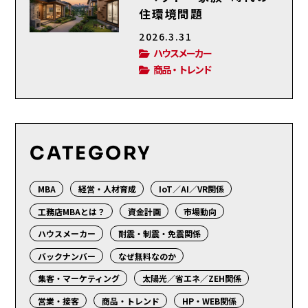
住環境問題
2026.3.31
ハウスメーカー
商品・トレンド
CATEGORY
MBA
経営・人材育成
IoT／AI／VR関係
工務店MBAとは？
資金計画
市場動向
ハウスメーカー
耐震・制震・免震関係
バックナンバー
なぜ無料なのか
集客・マーケティング
太陽光／省エネ／ZEH関係
営業・接客
商品・トレンド
HP・WEB関係