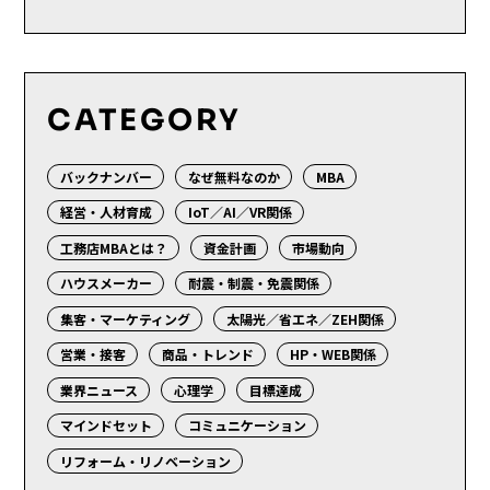
CATEGORY
バックナンバー
なぜ無料なのか
MBA
経営・人材育成
IoT／AI／VR関係
工務店MBAとは？
資金計画
市場動向
ハウスメーカー
耐震・制震・免震関係
集客・マーケティング
太陽光／省エネ／ZEH関係
営業・接客
商品・トレンド
HP・WEB関係
業界ニュース
心理学
目標達成
マインドセット
コミュニケーション
リフォーム・リノベーション