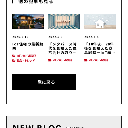
他の記事も見る
2026.2.10
2022.5.9
2022.4.4
IoT住宅の最新動
「メタバース時
「10年後、20年
向
代を見据えた住
後を見据えた商
宅会社の取り組
品戦略～IoT編」
IoT／AI／VR関係
み」IoT／AI／
IoT／AI／VR関
IoT／AI／VR関係
IoT／AI／VR関係
商品・トレンド
VR関係
係
一覧に戻る