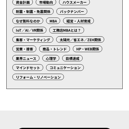
資金計画
市場動向
ハウスメーカー
耐震・制震・免震関係
バックナンバー
なぜ無料なのか
MBA
経営・人材育成
IoT／AI／VR関係
工務店MBAとは？
集客・マーケティング
太陽光／省エネ／ZEH関係
営業・接客
商品・トレンド
HP・WEB関係
業界ニュース
心理学
目標達成
マインドセット
コミュニケーション
リフォーム・リノベーション