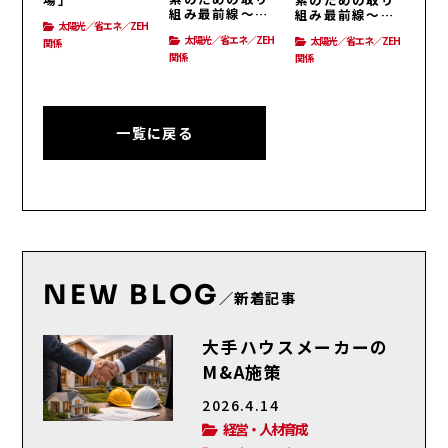
組み最前線〜後
組み最前線〜前
太陽光／省エネ／ZEH
編〜
編〜
太陽光／省エネ／ZEH
太陽光／省エネ／ZEH
関係
関係
関係
一覧に戻る
NEW BLOG
／新着記事
大手ハウスメーカーの
M&A施策
2026.4.14
経営・人材育成