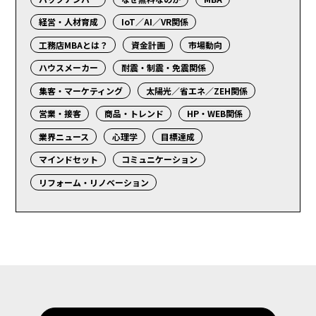
経営・人材育成
IoT／AI／VR関係
工務店MBAとは？
資金計画
市場動向
ハウスメーカー
耐震・制震・免震関係
集客・マーケティング
太陽光／省エネ／ZEH関係
営業・接客
商品・トレンド
HP・WEB関係
業界ニュース
心理学
目標達成
マインドセット
コミュニケーション
リフォーム・リノベーション