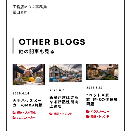
工務店ＭＢＡ事務局

冨田泰司

OTHER BLOGS
他の記事も見る
2026.3.31
2026.4.7
2026.4.14
“ペット＝家
新築戸建はさら
族”時代の住環境
大手ハウスメー
なる断熱性能向
問題
カーのM&A施策
上進む
ハウスメーカー
経営・人材育成
商品・トレンド
商品・トレンド
ハウスメーカー