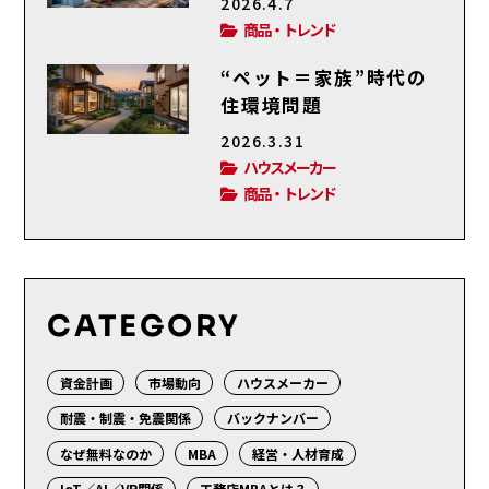
2026.4.7
商品・トレンド
“ペット＝家族”時代の
住環境問題
2026.3.31
ハウスメーカー
商品・トレンド
CATEGORY
資金計画
市場動向
ハウスメーカー
耐震・制震・免震関係
バックナンバー
なぜ無料なのか
MBA
経営・人材育成
IoT／AI／VR関係
工務店MBAとは？