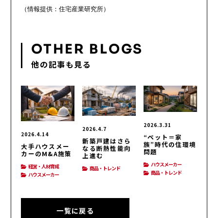
OTHER BLOGS
他の記事も見る
2026.3.31
2026.4.7
2026.4.14
“ペット＝家
新築戸建はさら
族”時代の住環境
大手ハウスメー
なる断熱性能向
問題
カーのM&A施策
上進む
ハウスメーカー
経営・人材育成
商品・トレンド
商品・トレンド
ハウスメーカー
一覧に戻る