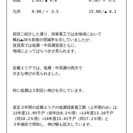
四国	2.83／▲ 6.8	 	0.58／＋ 3.2 

九州	9.90／＋ 3.5	 	15.08／▲ 8.1

前回ご紹介した通り、持家着工では全地域において

概ね▲20％前後の増減率を示していましたが、

賃貸系では低層・中高層賃貸ともに、

地域によってばらつきが見られます。

近畿エリアでは、低層・中高層の両方で

大きな伸びが見られました。

特に低層は２割近い伸びを示しています。

直近３年間の近畿エリアの低層貸家着工数（上半期のみ）は、

12年度11.95千戸（前年比8.2％増）→13年度13.16千戸

（同10.2％増）→14年度15.41千戸（同17.1％増）と

３年連続で増加し、伸び幅も拡大しています。
