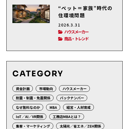
“ペット＝家族”時代の
住環境問題
2026.3.31
ハウスメーカー
商品・トレンド
CATEGORY
資金計画
市場動向
ハウスメーカー
耐震・制震・免震関係
バックナンバー
なぜ無料なのか
MBA
経営・人材育成
IoT／AI／VR関係
工務店MBAとは？
集客・マーケティング
太陽光／省エネ／ZEH関係