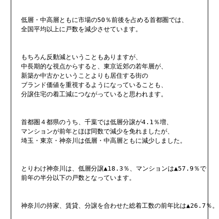
低層・中高層ともに市場の50％前後を占める首都圏では、

全国平均以上に戸数を減少させています。

もちろん反動減ということもありますが、

中長期的な視点からすると、東京近郊の若年層が、

新築か中古かということよりも居住する街の

ブランド価値を重視するようになっていることも、

分譲住宅の着工減につながっていると思われます。

首都圏４都県のうち、千葉では低層分譲が4.1％増、

マンションが前年とほぼ同数で減少を免れましたが、

埼玉・東京・神奈川は低層・中高層ともに減少しました。

とりわけ神奈川は、低層分譲▲18.3％、マンションは▲57.9％で

前年の半分以下の戸数となっています。

神奈川の持家、賃貸、分譲を合わせた総着工数の前年比は▲26.7％。
