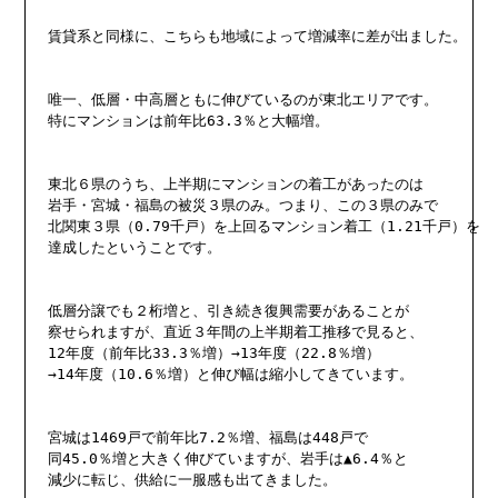
賃貸系と同様に、こちらも地域によって増減率に差が出ました。

唯一、低層・中高層ともに伸びているのが東北エリアです。

特にマンションは前年比63.3％と大幅増。

東北６県のうち、上半期にマンションの着工があったのは

岩手・宮城・福島の被災３県のみ。つまり、この３県のみで

北関東３県（0.79千戸）を上回るマンション着工（1.21千戸）を

達成したということです。

低層分譲でも２桁増と、引き続き復興需要があることが

察せられますが、直近３年間の上半期着工推移で見ると、

12年度（前年比33.3％増）→13年度（22.8％増）

→14年度（10.6％増）と伸び幅は縮小してきています。

宮城は1469戸で前年比7.2％増、福島は448戸で

同45.0％増と大きく伸びていますが、岩手は▲6.4％と

減少に転じ、供給に一服感も出てきました。
