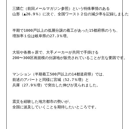
三隣亡（前回メールマガジン参照）という特殊事情のある

山形（▲26.9％）に次ぐ、全国ワースト２位の減少率を記録しました
半期で1000戸以上の低層分譲の着工があった15都府県のうち、

増加率１位は岐阜県の27.3％増。

大垣や各務ヶ原で、大手メーカーが共同で手掛ける

200〜300区画規模の分譲地が販売されていることが主な要因です。

マンション（半期着工500戸以上の14都道府県）では、

前述のアパートと同様に宮城（52.7％増）と

兵庫（27.9％増）で突出した伸びが見られました。

震災を経験した地方都市の勢いが、

全国に波及していくことを期待したいところです。
