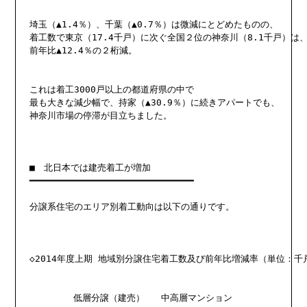
埼玉（▲1.4％）、千葉（▲0.7％）は微減にとどめたものの、

着工数で東京（17.4千戸）に次ぐ全国２位の神奈川（8.1千戸）は、
前年比▲12.4％の２桁減。

これは着工3000戸以上の都道府県の中で

最も大きな減少幅で、持家（▲30.9％）に続きアパートでも、

神奈川市場の停滞が目立ちました。

■　北日本では建売着工が増加

━━━━━━━━━━━━━━━━━━━━━━━━━━━━━━

分譲系住宅のエリア別着工動向は以下の通りです。

◇2014年度上期 地域別分譲住宅着工数及び前年比増減率（単位：千戸
	低層分譲（建売）	中高層マンション
