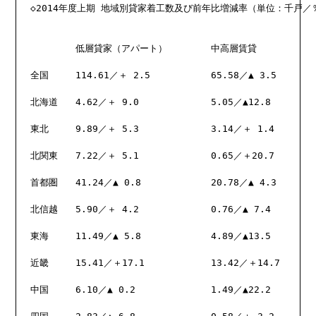
◇2014年度上期 地域別貸家着工数及び前年比増減率（単位：千戸／％
	低層貸家（アパート）	中高層賃貸

全国	114.61／＋ 2.5	 	65.58／▲ 3.5

北海道	4.62／＋ 9.0	 	5.05／▲12.8 

東北	9.89／＋ 5.3	 	3.14／＋ 1.4 

北関東	7.22／＋ 5.1	 	0.65／＋20.7 

首都圏	41.24／▲ 0.8 		20.78／▲ 4.3 

北信越	5.90／＋ 4.2	 	0.76／▲ 7.4 

東海	11.49／▲ 5.8 		4.89／▲13.5 

近畿	15.41／＋17.1	 	13.42／＋14.7 

中国	6.10／▲ 0.2	 	1.49／▲22.2 
