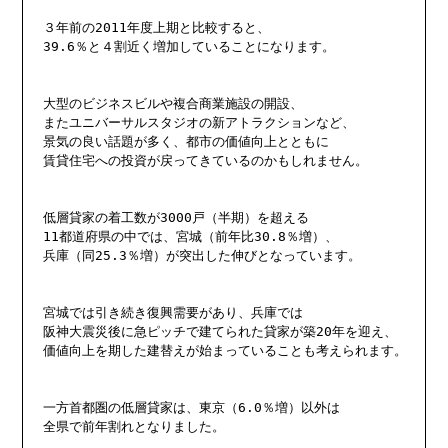
３年前の2011年度上期と比較すると、

39.6％と４割近く増加していることになります。

大型のビジネスビルや複合商業施設の開設、

またユニバーサルスタジオの新アトラクションなど、

景気の良い話題が多く、都市の価値向上とともに

賃貸住宅への投資が戻ってきているのかもしれません。

低層貸家の着工数が3000戸（半期）を超える

11都道府県の中では、宮城（前年比30.8％増）、

兵庫（同25.3％増）が突出した伸びとなっています。

宮城では引き続き復興需要があり、兵庫では

阪神大震災後に急ピッチで建てられた貸家が築20年を迎え、

価値向上を期した建替えが始まっていることも考えられます。

一方首都圏の低層貸家は、東京（6.0％増）以外は

全県で前年割れとなりました。
