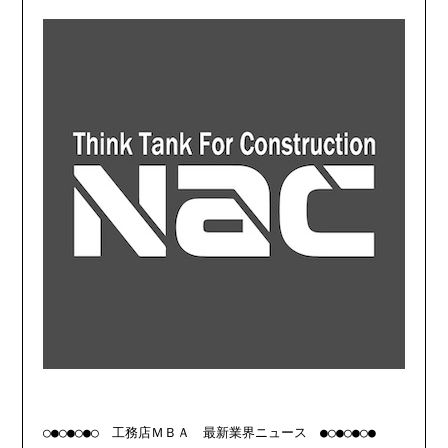
○●○●○●○　工務店ＭＢＡ　最新業界ニュース　●○●○●○●
