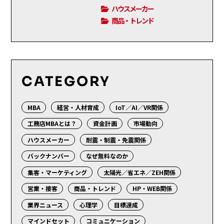
ハウスメーカー
商品・トレンド
CATEGORY
MBA
経営・人材育成
IoT／AI／VR関係
工務店MBAとは？
資金計画
市場動向
ハウスメーカー
耐震・制震・免震関係
バックナンバー
なぜ無料なのか
集客・マーケティング
太陽光／省エネ／ZEH関係
営業・接客
商品・トレンド
HP・WEB関係
業界ニュース
心理学
目標達成
マインドセット
コミュニケーション