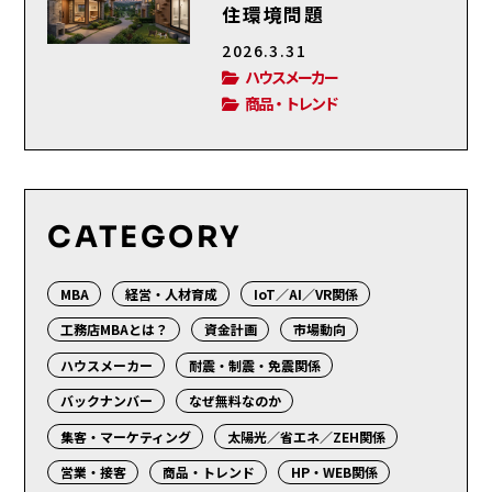
住環境問題
2026.3.31
ハウスメーカー
商品・トレンド
CATEGORY
MBA
経営・人材育成
IoT／AI／VR関係
工務店MBAとは？
資金計画
市場動向
ハウスメーカー
耐震・制震・免震関係
バックナンバー
なぜ無料なのか
集客・マーケティング
太陽光／省エネ／ZEH関係
営業・接客
商品・トレンド
HP・WEB関係