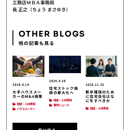
工務店ＭＢＡ事務局
長 正之（ちょう まさゆき）
OTHER BLOGS
他の記事も見る
2026.4.28
2026.4.14
2025.11.25
住宅ストック価
大手ハウスメー
新卒確保のため
値の最大化へ
カーのM&A施策
に住宅会社はな
にをすべきか
経営・人材育成
経営・人材育成
業界ニュース
経営・人材育成
ハウスメーカー