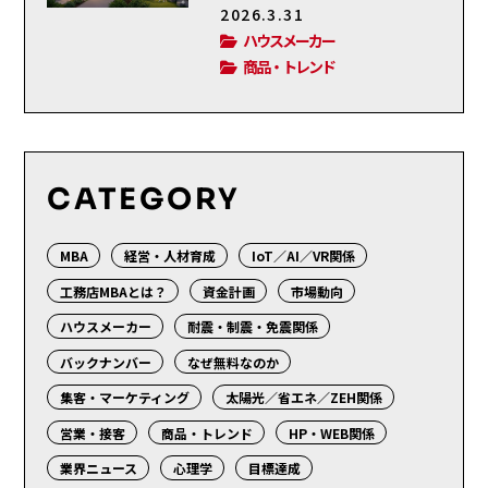
2026.3.31
ハウスメーカー
商品・トレンド
CATEGORY
MBA
経営・人材育成
IoT／AI／VR関係
工務店MBAとは？
資金計画
市場動向
ハウスメーカー
耐震・制震・免震関係
バックナンバー
なぜ無料なのか
集客・マーケティング
太陽光／省エネ／ZEH関係
営業・接客
商品・トレンド
HP・WEB関係
業界ニュース
心理学
目標達成