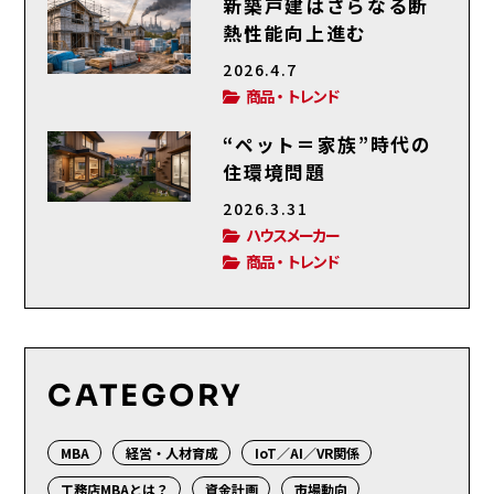
新築戸建はさらなる断
熱性能向上進む
2026.4.7
商品・トレンド
“ペット＝家族”時代の
住環境問題
2026.3.31
ハウスメーカー
商品・トレンド
CATEGORY
MBA
経営・人材育成
IoT／AI／VR関係
工務店MBAとは？
資金計画
市場動向