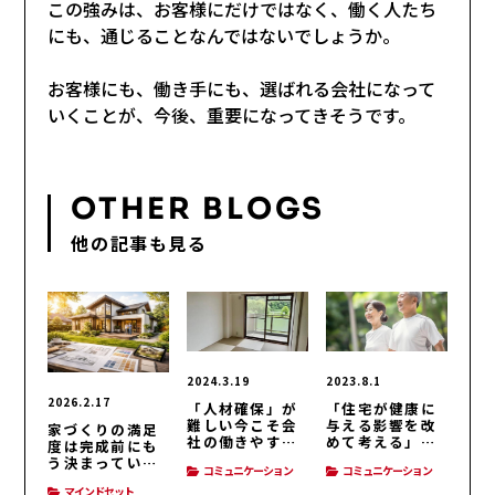
この強みは、お客様にだけではなく、働く人たち
にも、通じることなんではないでしょうか。
お客様にも、働き手にも、選ばれる会社になって
いくことが、今後、重要になってきそうです。
OTHER BLOGS
他の記事も見る
2024.3.19
2023.8.1
2026.2.17
「人材確保」が
「住宅が健康に
難しい今こそ会
与える影響を改
家づくりの満足
社の働きやすさ
めて考える」コ
度は完成前にも
を見直そう経
ミュニケーショ
う決まってい
コミュニケーション
コミュニケーション
営・人材育成
ン
る？
マインドセット