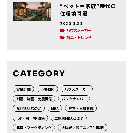
“ペット＝家族”時代の
住環境問題
2026.3.31
ハウスメーカー
商品・トレンド
CATEGORY
資金計画
市場動向
ハウスメーカー
耐震・制震・免震関係
バックナンバー
なぜ無料なのか
MBA
経営・人材育成
IoT／AI／VR関係
工務店MBAとは？
集客・マーケティング
太陽光／省エネ／ZEH関係