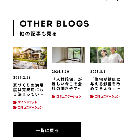
OTHER BLOGS
他の記事も見る
2024.3.19
2023.8.1
2026.2.17
「人材確保」が
「住宅が健康に
難しい今こそ会
与える影響を改
家づくりの満足
社の働きやすさ
めて考える」コ
度は完成前にも
を見直そう経
ミュニケーショ
う決まってい
コミュニケーション
コミュニケーション
営・人材育成
ン
る？
マインドセット
コミュニケーション
一覧に戻る