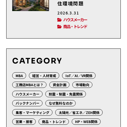
住環境問題
2026.3.31
ハウスメーカー
商品・トレンド
CATEGORY
MBA
経営・人材育成
IoT／AI／VR関係
工務店MBAとは？
資金計画
市場動向
ハウスメーカー
耐震・制震・免震関係
バックナンバー
なぜ無料なのか
集客・マーケティング
太陽光／省エネ／ZEH関係
営業・接客
商品・トレンド
HP・WEB関係