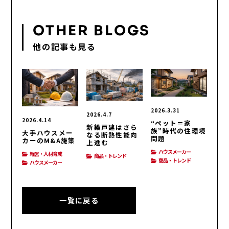
OTHER BLOGS
他の記事も見る
2026.3.31
2026.4.7
2026.4.14
“ペット＝家
新築戸建はさら
族”時代の住環境
大手ハウスメー
なる断熱性能向
問題
カーのM&A施策
上進む
ハウスメーカー
経営・人材育成
商品・トレンド
商品・トレンド
ハウスメーカー
一覧に戻る