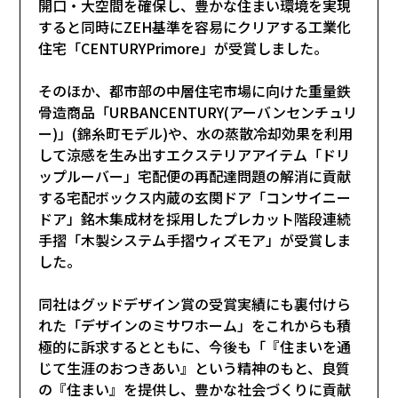
開口・大空間を確保し、豊かな住まい環境を実現
すると同時にZEH基準を容易にクリアする工業化
住宅「CENTURYPrimore」が受賞しました。
そのほか、都市部の中層住宅市場に向けた重量鉄
骨造商品「URBANCENTURY(アーバンセンチュリ
ー)」(錦糸町モデル)や、水の蒸散冷却効果を利用
して涼感を生み出すエクステリアアイテム「ドリ
ップルーバー」宅配便の再配達問題の解消に貢献
する宅配ボックス内蔵の玄関ドア「コンサイニー
ドア」銘木集成材を採用したプレカット階段連続
手摺「木製システム手摺ウィズモア」が受賞しま
した。
同社はグッドデザイン賞の受賞実績にも裏付けら
れた「デザインのミサワホーム」をこれからも積
極的に訴求するとともに、今後も「『住まいを通
じて生涯のおつきあい』という精神のもと、良質
の『住まい』を提供し、豊かな社会づくりに貢献