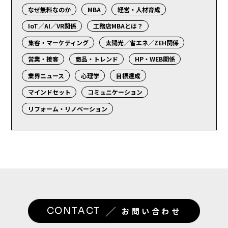
なぜ無料なのか
MBA
経営・人材育成
IoT／AI／VR関係
工務店MBAとは？
集客・マーケティング
太陽光／省エネ／ZEH関係
営業・接客
商品・トレンド
HP・WEB関係
業界ニュース
心理学
目標達成
マインドセット
コミュニケーション
リフォーム・リノベーション
／
CONTACT
お問い合わせ