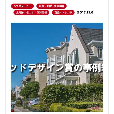
ハウスメーカー
耐震・制震・免震関係
太陽光／省エネ／ZEH関係
商品・トレンド
2017.11.6