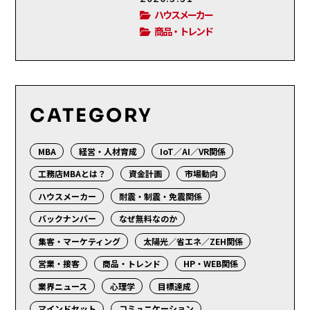
ハウスメーカー
商品・トレンド
CATEGORY
MBA
経営・人材育成
IoT／AI／VR関係
工務店MBAとは？
資金計画
市場動向
ハウスメーカー
耐震・制震・免震関係
バックナンバー
なぜ無料なのか
集客・マーケティング
太陽光／省エネ／ZEH関係
営業・接客
商品・トレンド
HP・WEB関係
業界ニュース
心理学
目標達成
マインドセット
コミュニケーション