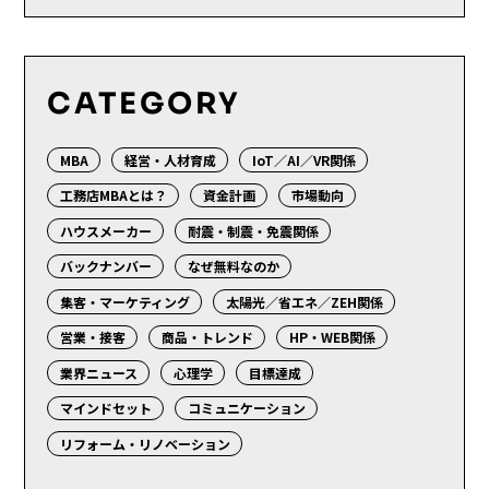
CATEGORY
MBA
経営・人材育成
IoT／AI／VR関係
工務店MBAとは？
資金計画
市場動向
ハウスメーカー
耐震・制震・免震関係
バックナンバー
なぜ無料なのか
集客・マーケティング
太陽光／省エネ／ZEH関係
営業・接客
商品・トレンド
HP・WEB関係
業界ニュース
心理学
目標達成
マインドセット
コミュニケーション
リフォーム・リノベーション