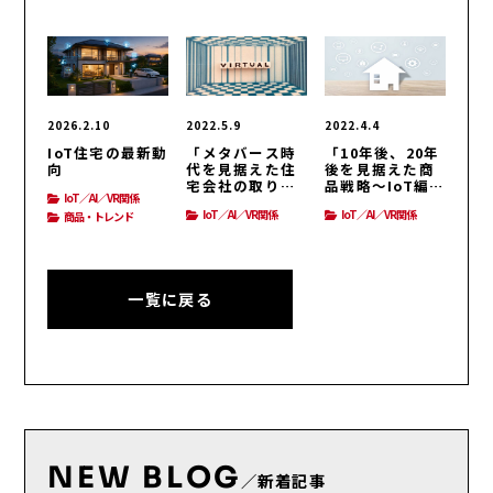
2026.2.10
2022.5.9
2022.4.4
IoT住宅の最新動
「メタバース時
「10年後、20年
向
代を見据えた住
後を見据えた商
宅会社の取り組
品戦略～IoT編」
IoT／AI／VR関係
み」IoT／AI／
IoT／AI／VR関
IoT／AI／VR関係
IoT／AI／VR関係
商品・トレンド
VR関係
係
一覧に戻る
NEW BLOG
／新着記事