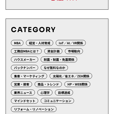
CATEGORY
MBA
経営・人材育成
IoT／AI／VR関係
工務店MBAとは？
資金計画
市場動向
ハウスメーカー
耐震・制震・免震関係
バックナンバー
なぜ無料なのか
集客・マーケティング
太陽光／省エネ／ZEH関係
営業・接客
商品・トレンド
HP・WEB関係
業界ニュース
心理学
目標達成
マインドセット
コミュニケーション
リフォーム・リノベーション