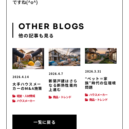
ですね(^o^)
OTHER BLOGS
他の記事も見る
2026.3.31
2026.4.7
2026.4.14
“ペット＝家
新築戸建はさら
族”時代の住環境
大手ハウスメー
なる断熱性能向
問題
カーのM&A施策
上進む
ハウスメーカー
経営・人材育成
商品・トレンド
商品・トレンド
ハウスメーカー
一覧に戻る