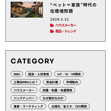
“ペット＝家族”時代の
住環境問題
2026.3.31
ハウスメーカー
商品・トレンド
CATEGORY
MBA
経営・人材育成
IoT／AI／VR関係
工務店MBAとは？
資金計画
市場動向
ハウスメーカー
耐震・制震・免震関係
バックナンバー
なぜ無料なのか
集客・マーケティング
太陽光／省エネ／ZEH関係