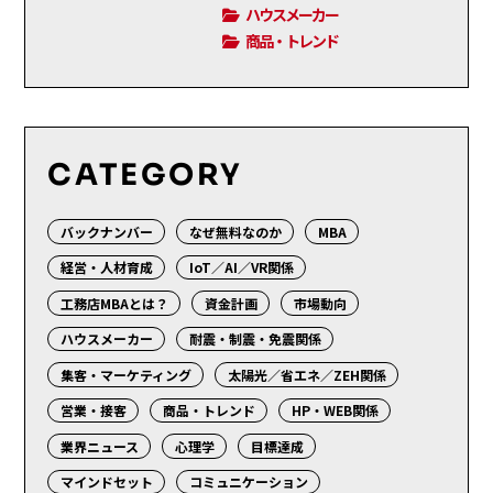
ハウスメーカー
商品・トレンド
CATEGORY
バックナンバー
なぜ無料なのか
MBA
経営・人材育成
IoT／AI／VR関係
工務店MBAとは？
資金計画
市場動向
ハウスメーカー
耐震・制震・免震関係
集客・マーケティング
太陽光／省エネ／ZEH関係
営業・接客
商品・トレンド
HP・WEB関係
業界ニュース
心理学
目標達成
マインドセット
コミュニケーション