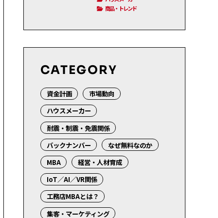
商品・トレンド
CATEGORY
資金計画
市場動向
ハウスメーカー
耐震・制震・免震関係
バックナンバー
なぜ無料なのか
MBA
経営・人材育成
IoT／AI／VR関係
工務店MBAとは？
集客・マーケティング