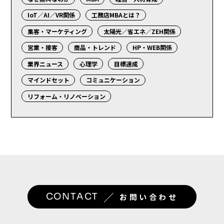
IoT／AI／VR関係
工務店MBAとは？
集客・マーケティング
太陽光／省エネ／ZEH関係
営業・接客
商品・トレンド
HP・WEB関係
業界ニュース
心理学
目標達成
マインドセット
コミュニケーション
リフォーム・リノベーション
／
CONTACT
お問い合わせ