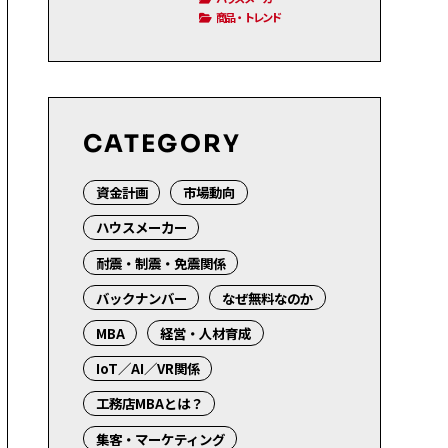
商品・トレンド
CATEGORY
資金計画
市場動向
ハウスメーカー
耐震・制震・免震関係
バックナンバー
なぜ無料なのか
MBA
経営・人材育成
IoT／AI／VR関係
工務店MBAとは？
集客・マーケティング