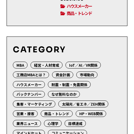
ハウスメーカー
商品・トレンド
CATEGORY
MBA
経営・人材育成
IoT／AI／VR関係
工務店MBAとは？
資金計画
市場動向
ハウスメーカー
耐震・制震・免震関係
バックナンバー
なぜ無料なのか
集客・マーケティング
太陽光／省エネ／ZEH関係
営業・接客
商品・トレンド
HP・WEB関係
業界ニュース
心理学
目標達成
マインドセット
コミュニケーション