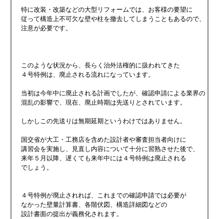
特に改装・改築などの大型リフォームでは、お客様の要望に

従って構造上不可欠な壁や柱を撤去してしまうこともあるので、

注意が必要です。

このような状況から、長らく治外法権的に扱われてきた

４号特例は、廃止される流れになっています。

当初は今年中に廃止される計画でしたが、確認申請による業界の

混乱の影響で、現在、廃止時期は先送りとされています。

しかしこの先送りは無期延期というわけではありません。

国交省が大工・工務店を含めた設計者や審査担当者向けに

講習会を実施し、見直し内容について十分に習熟させた後で、

来年５月以降、遅くても来年中には４号特例は廃止される

でしょう。

４号特例が廃止されれば、これまでの確認申請では必要が

なかった壁量計算書、各階伏図、構造詳細図などの

設計書面の提出が義務化されます。
