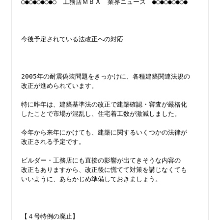
○●○●○●○●○　工務店ＭＢＡ　業界ニュース　●○●○●○●○●

今後予定されている法改正への対応

2005年の耐震偽装問題をきっかけに、各種建築関連法規の

改正が進められています。

特に昨年は、建築基準法の改正で建築確認・審査が厳格化

したことで市場が混乱し、住宅着工数が激減しました。

今年から来年にかけても、建築に関するいくつかの法律が

改正される予定です。

ビルダー・工務店にも直接の影響が出てきそうな内容の

改正もありますから、改正後に慌てて対策を講じなくても

いいように、あらかじめ準備しておきましょう。

【４号特例の廃止】
