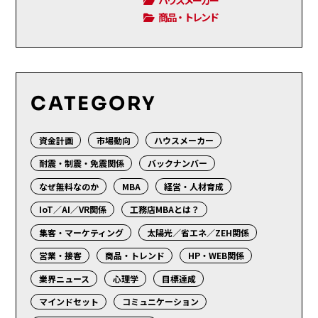
ハウスメーカー
商品・トレンド
CATEGORY
資金計画
市場動向
ハウスメーカー
耐震・制震・免震関係
バックナンバー
なぜ無料なのか
MBA
経営・人材育成
IoT／AI／VR関係
工務店MBAとは？
集客・マーケティング
太陽光／省エネ／ZEH関係
営業・接客
商品・トレンド
HP・WEB関係
業界ニュース
心理学
目標達成
マインドセット
コミュニケーション