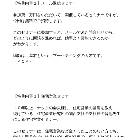
【特典内容２】メール返信セミナー

参加費１万円をいただいて、開催しているセミナーですが、

今回は無料でご招待します。

このセミナーに参加すると、メールで来た問合わせから、

どのように商談を進めれば、効率よく契約できるのか

がわかります。

講師は土屋君という、マーケティングの天才です。

（＾Ｏ＾）

【特典内容３】住宅営業セミナー

１０年以上、ナックの会員様に、住宅営業の基礎を教え

続けている、住宅産業研究所の関西支社の支社長の音地先生

による住宅営業セミナー。

このセミナーは、住宅営業など全くしたことのない方でも、

受注を取るためには具体的に何が必要で、何をすればよいのか
