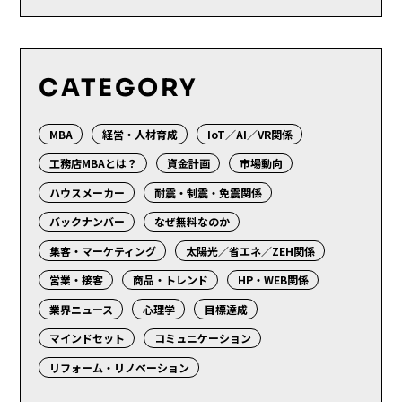
CATEGORY
MBA
経営・人材育成
IoT／AI／VR関係
工務店MBAとは？
資金計画
市場動向
ハウスメーカー
耐震・制震・免震関係
バックナンバー
なぜ無料なのか
集客・マーケティング
太陽光／省エネ／ZEH関係
営業・接客
商品・トレンド
HP・WEB関係
業界ニュース
心理学
目標達成
マインドセット
コミュニケーション
リフォーム・リノベーション