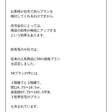
お客様が自宅で自らプランを

検討してくれるわけですから、

住宅会社にとっては、

商談の効率が格段にアップする

という効果もあります。

鉄骨系のＨ社では、

従来の人気商品に50の規格プラン

を設定しました。

50プランの中には

２階建てと３階建て、

間口4.75〜10.5ｍ、

床面積97.75〜192.5平米、

２世帯住宅のプラン

も含まれています。
