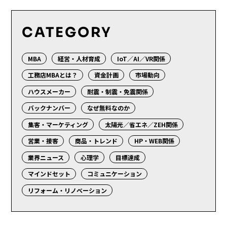
CATEGORY
MBA
経営・人材育成
IoT／AI／VR関係
工務店MBAとは？
資金計画
市場動向
ハウスメーカー
耐震・制震・免震関係
バックナンバー
なぜ無料なのか
集客・マーケティング
太陽光／省エネ／ZEH関係
営業・接客
商品・トレンド
HP・WEB関係
業界ニュース
心理学
目標達成
マインドセット
コミュニケーション
リフォーム・リノベーション