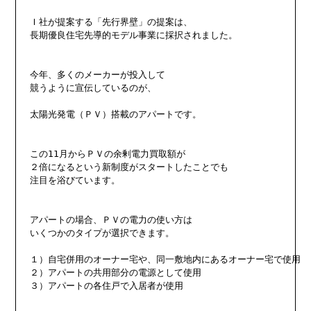
Ｉ社が提案する「先行界壁」の提案は、

長期優良住宅先導的モデル事業に採択されました。

今年、多くのメーカーが投入して

競うように宣伝しているのが、

太陽光発電（ＰＶ）搭載のアパートです。

この11月からＰＶの余剰電力買取額が

２倍になるという新制度がスタートしたことでも

注目を浴びています。

アパートの場合、ＰＶの電力の使い方は

いくつかのタイプが選択できます。

１）自宅併用のオーナー宅や、同一敷地内にあるオーナー宅で使用

２）アパートの共用部分の電源として使用

３）アパートの各住戸で入居者が使用
