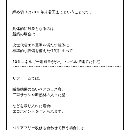
締め切りは2010年末着工までということです。

具体的に対象となるのは、

新築の場合は、

次世代省エネ基準を満たす躯体に、

標準的な設備を備えた住宅に比べて、

10％エネルギー消費量が少ないレベルで建てた住宅。

^^^^^^^^^^^^^^^^^^^^^^^^^^^^^^^^^^^^^^^^^^^^^^^

リフォームでは、

断熱効果の高いペアガラス窓、

二重サッシや断熱材の入った壁

などを取り入れた場合に、

エコポイントを与えられます。

バリアフリー改修も合わせて行う場合には、
