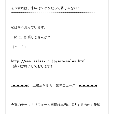
そうすれば、来年は２ケタだって夢じゃない！

^^^^^^^^^^^^^^^^^^^^^^^^^^^^^^^^^^^^^^^^^^

私はそう思っています。

一緒に、頑張りませんか？

（＾＿＾）

http://www.sales-up.jp/eco-sales.html

（案内は終了しております）

○●○●○●○●○　工務店ＭＢＡ　業界ニュース　●○●○●○●○●

今週のテーマ「リフォーム市場は本当に拡大するのか」後編
