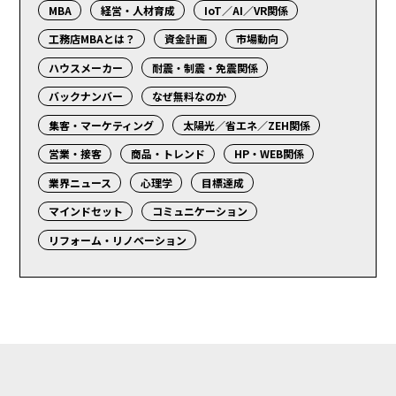
MBA
経営・人材育成
IoT／AI／VR関係
工務店MBAとは？
資金計画
市場動向
ハウスメーカー
耐震・制震・免震関係
バックナンバー
なぜ無料なのか
集客・マーケティング
太陽光／省エネ／ZEH関係
営業・接客
商品・トレンド
HP・WEB関係
業界ニュース
心理学
目標達成
マインドセット
コミュニケーション
リフォーム・リノベーション