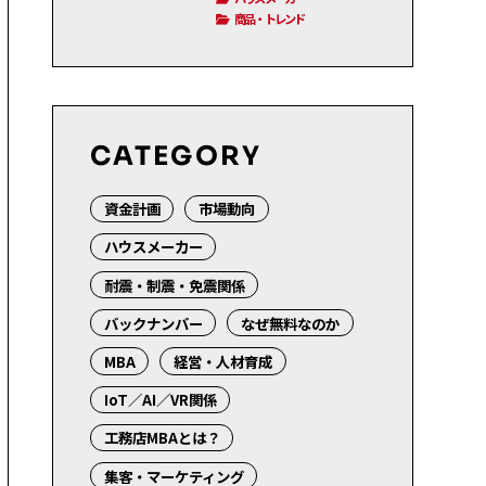
商品・トレンド
CATEGORY
資金計画
市場動向
ハウスメーカー
耐震・制震・免震関係
バックナンバー
なぜ無料なのか
MBA
経営・人材育成
IoT／AI／VR関係
工務店MBAとは？
集客・マーケティング