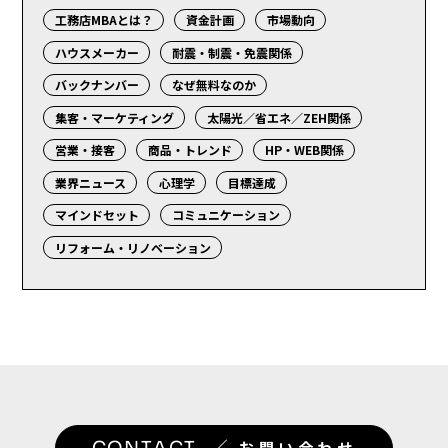
工務店MBAとは？
資金計画
市場動向
ハウスメーカー
耐震・制震・免震関係
バックナンバー
なぜ無料なのか
集客・マーケティング
太陽光／省エネ／ZEH関係
営業・接客
商品・トレンド
HP・WEB関係
業界ニュース
心理学
目標達成
マインドセット
コミュニケーション
リフォーム・リノベーション
CONTACT
お問い合わせ