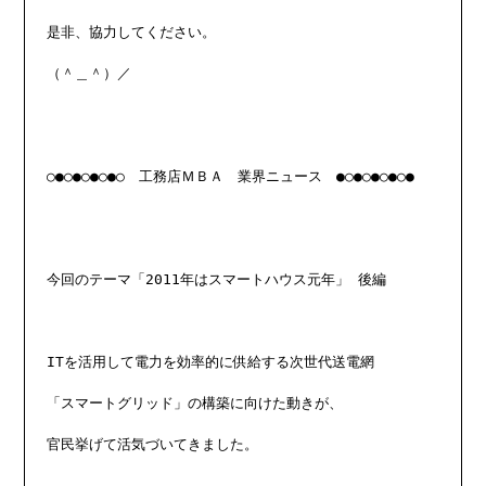
是非、協力してください。

（＾＿＾）／

○●○●○●○●○　工務店ＭＢＡ　業界ニュース　●○●○●○●○●

今回のテーマ「2011年はスマートハウス元年」 後編

ITを活用して電力を効率的に供給する次世代送電網

「スマートグリッド」の構築に向けた動きが、

官民挙げて活気づいてきました。
