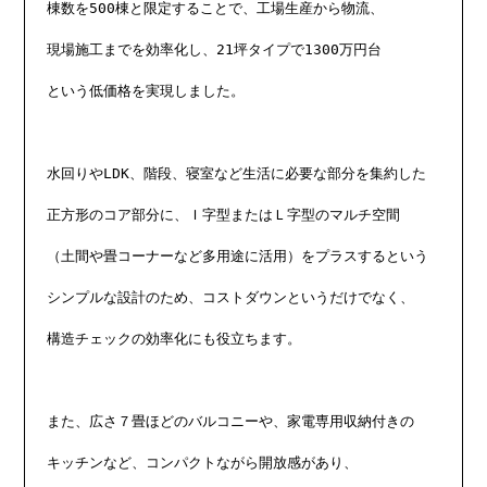
棟数を500棟と限定することで、工場生産から物流、

現場施工までを効率化し、21坪タイプで1300万円台

という低価格を実現しました。

水回りやLDK、階段、寝室など生活に必要な部分を集約した

正方形のコア部分に、Ｉ字型またはＬ字型のマルチ空間

（土間や畳コーナーなど多用途に活用）をプラスするという

シンプルな設計のため、コストダウンというだけでなく、

構造チェックの効率化にも役立ちます。

また、広さ７畳ほどのバルコニーや、家電専用収納付きの

キッチンなど、コンパクトながら開放感があり、
