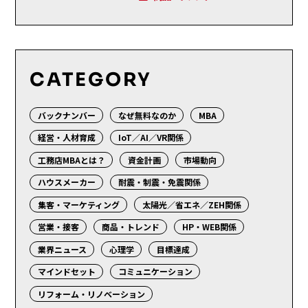
CATEGORY
バックナンバー
なぜ無料なのか
MBA
経営・人材育成
IoT／AI／VR関係
工務店MBAとは？
資金計画
市場動向
ハウスメーカー
耐震・制震・免震関係
集客・マーケティング
太陽光／省エネ／ZEH関係
営業・接客
商品・トレンド
HP・WEB関係
業界ニュース
心理学
目標達成
マインドセット
コミュニケーション
リフォーム・リノベーション