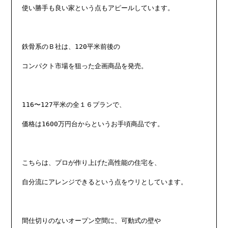
使い勝手も良い家という点もアピールしています。

鉄骨系のＢ社は、120平米前後の

コンパクト市場を狙った企画商品を発売。

116〜127平米の全１６プランで、

価格は1600万円台からというお手頃商品です。

こちらは、プロが作り上げた高性能の住宅を、

自分流にアレンジできるという点をウリとしています。

間仕切りのないオープン空間に、可動式の壁や
